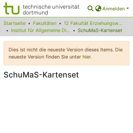
Anmelden
Bereiche & Sammlungen
Startseite
Fakultäten
12 Fakultät Erziehungswissenschaft, Psychologie und Bildungsforschung
Institut für Allgemeine Didaktik und Schulpädagogik
SchuMaS-Kartenset
Das gesamte Repositorium
Statistiken
Dies ist nicht die neueste Version dieses Items. Die
neueste Version finden Sie unter
hier
.
FAQ
Leitlinien
SchuMaS-Kartenset
Zurück zur Startseite