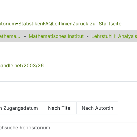
itorium
Statistiken
FAQ
Leitlinien
Zurück zur Startseite
01 Fakultät für Mathematik
Mathematisches Institut
Lehrstuhl I: Analysis
.handle.net/2003/26
h Zugangsdatum
Nach Titel
Nach Autor:in