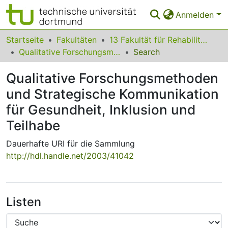
Anmelden
Bereiche & Sammlungen
Startseite
Fakultäten
13 Fakultät für Rehabilitationswissenschaften
Qualitative Forschungsmethoden und Strategische Kommunikation für Gesundheit, Inklusion und Teilhabe
Search
Das gesamte Repositorium
Qualitative Forschungsmethoden
Statistiken
und Strategische Kommunikation
FAQ
für Gesundheit, Inklusion und
Leitlinien
Teilhabe
Zurück zur Startseite
Dauerhafte URI für die Sammlung
http://hdl.handle.net/2003/41042
Listen