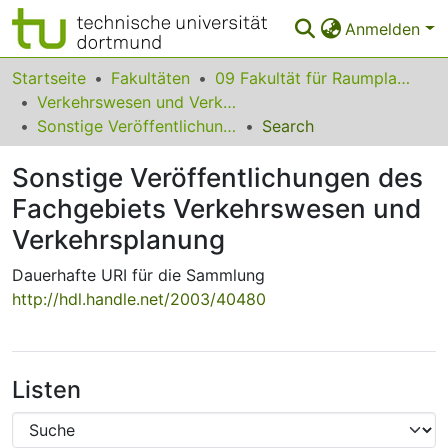
Anmelden
Bereiche & Sammlungen
Startseite
Fakultäten
09 Fakultät für Raumplanung
Verkehrswesen und Verkehrsplanung
Das gesamte Repositorium
Sonstige Veröffentlichungen des Fachgebiets Verkehrswesen und Verkehrsplanung
Search
Statistiken
Sonstige Veröffentlichungen des
FAQ
Fachgebiets Verkehrswesen und
Verkehrsplanung
Leitlinien
Dauerhafte URI für die Sammlung
Zurück zur Startseite
http://hdl.handle.net/2003/40480
Listen