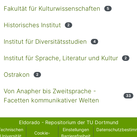
Fakultät für Kulturwissenschaften
5
Historisches Institut
2
Institut für Diversitätsstudien
4
Institut für Sprache, Literatur und Kultur
2
Ostrakon
2
Von Anapher bis Zweitsprache -
33
Facetten kommunikativer Welten
Eldorado - Repositorium der TU Dortmund
Technischen
Einstellungen
Datenschutzbestim
Cookie-
Universität
Barrierefreiheit