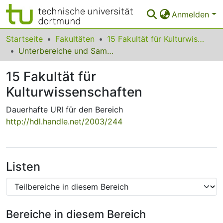
Anmelden
Bereiche & Sammlungen
Startseite
Fakultäten
15 Fakultät für Kulturwissenschaften
Unterbereiche und Sammlungen
Das gesamte Repositorium
15 Fakultät für
Statistiken
Kulturwissenschaften
FAQ
Dauerhafte URI für den Bereich
Leitlinien
http://hdl.handle.net/2003/244
Zurück zur Startseite
Listen
Bereiche in diesem Bereich