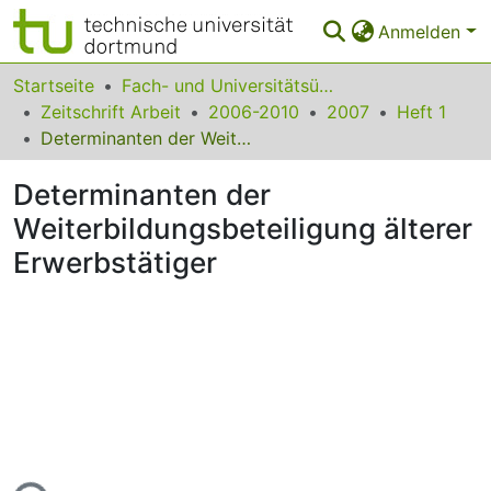
Anmelden
Bereiche & Sammlungen
Startseite
Fach- und Universitätsübergreifendes
Zeitschrift Arbeit
2006-2010
2007
Heft 1
Das gesamte Repositorium
Determinanten der Weiterbildungsbeteiligung älterer Erwerbstätiger
Statistiken
Determinanten der
FAQ
Weiterbildungsbeteiligung älterer
Erwerbstätiger
Leitlinien
Zurück zur Startseite