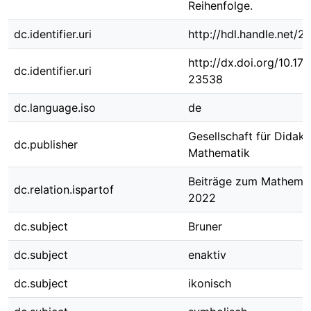
Reihenfolge.
dc.identifier.uri
http://hdl.handle.net/
http://dx.doi.org/10.1
dc.identifier.uri
23538
dc.language.iso
de
Gesellschaft für Didakt
dc.publisher
Mathematik
Beiträge zum Mathemat
dc.relation.ispartof
2022
dc.subject
Bruner
dc.subject
enaktiv
dc.subject
ikonisch