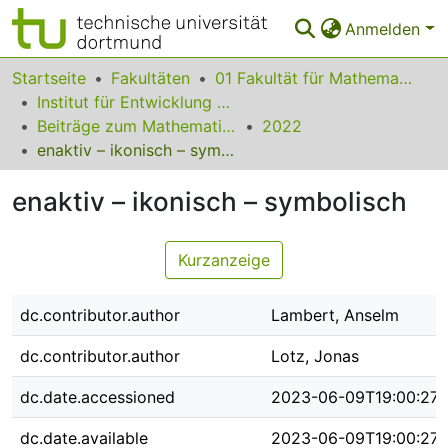
Anmelden
Bereiche & Sammlungen
Startseite
Fakultäten
01 Fakultät für Mathematik
Institut für Entwicklung und Erforschung des Mathematikunterrichts
Das gesamte Repositorium
Beiträge zum Mathematikunterricht
2022
enaktiv – ikonisch – symbolisch
Statistiken
enaktiv – ikonisch – symbolisch
FAQ
Leitlinien
Kurzanzeige
Zurück zur Startseite
dc.contributor.author
Lambert, Anselm
dc.contributor.author
Lotz, Jonas
dc.date.accessioned
2023-06-09T19:00:27
dc.date.available
2023-06-09T19:00:27