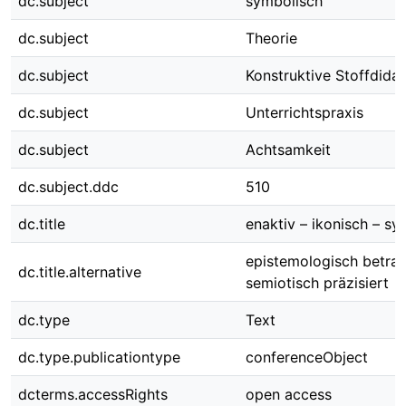
dc.subject
symbolisch
dc.subject
Theorie
dc.subject
Konstruktive Stoffdidak
dc.subject
Unterrichtspraxis
dc.subject
Achtsamkeit
dc.subject.ddc
510
dc.title
enaktiv – ikonisch – sy
epistemologisch betrac
dc.title.alternative
semiotisch präzisiert
dc.type
Text
dc.type.publicationtype
conferenceObject
dcterms.accessRights
open access