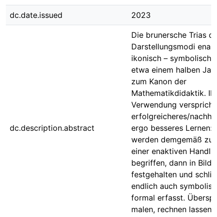
dc.date.issued
2023
Die brunersche Trias d
Darstellungsmodi enakt
ikonisch – symbolisch g
etwa einem halben Jah
zum Kanon der
Mathematikdidaktik. Ih
Verwendung verspricht
erfolgreicheres/nachha
dc.description.abstract
ergo besseres Lernen: I
werden demgemäß zunä
einer enaktiven Handlu
begriffen, dann in Bilde
festgehalten und schlie
endlich auch symbolisc
formal erfasst. Überspit
malen, rechnen lassen –