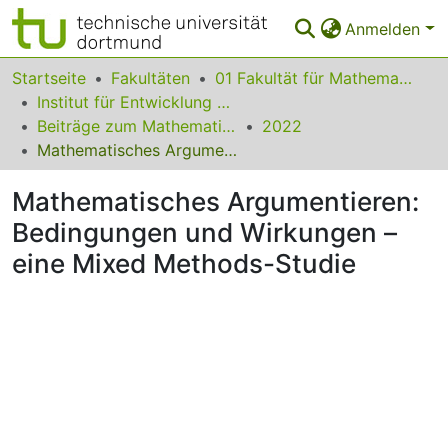
Anmelden
Bereiche & Sammlungen
Startseite
Fakultäten
01 Fakultät für Mathematik
Institut für Entwicklung und Erforschung des Mathematikunterrichts
Das gesamte Repositorium
Beiträge zum Mathematikunterricht
2022
Mathematisches Argumentieren: Bedingungen und Wirkungen – eine Mixed Methods-Studie
Statistiken
Mathematisches Argumentieren:
FAQ
Bedingungen und Wirkungen –
Leitlinien
eine Mixed Methods-Studie
Zurück zur Startseite