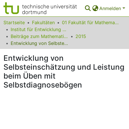
Anmelden
Bereiche & Sammlungen
Startseite
Fakultäten
01 Fakultät für Mathematik
Institut für Entwicklung und Erforschung des Mathematikunterrichts
Das gesamte Repositorium
Beiträge zum Mathematikunterricht
2015
Entwicklung von Selbsteinschätzung und Leistung beim Üben mit Selbstdiagnosebögen
Statistiken
Entwicklung von
FAQ
Selbsteinschätzung und Leistung
Leitlinien
beim Üben mit
Zurück zur Startseite
Selbstdiagnosebögen