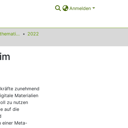
Anmelden
Beiträge zum Mathematikunterricht
2022
 im
hrkräfte zunehmend
gitale Materialien
voll zu nutzen
e auf die
d
n einer Meta-