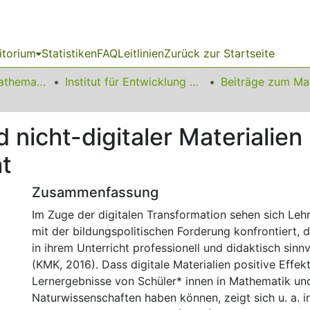
itorium
Statistiken
FAQ
Leitlinien
Zurück zur Startseite
01 Fakultät für Mathematik
Institut für Entwicklung und Erforschung des Mathematikunterrichts
 nicht-digitaler Materialien
t
Zusammenfassung
Im Zuge der digitalen Transformation sehen sich Le
mit der bildungspolitischen Forderung konfrontiert, di
in ihrem Unterricht professionell und didaktisch sinn
(KMK, 2016). Dass digitale Materialien positive Effekt
Lernergebnisse von Schüler* innen in Mathematik un
Naturwissenschaften haben können, zeigt sich u. a. i