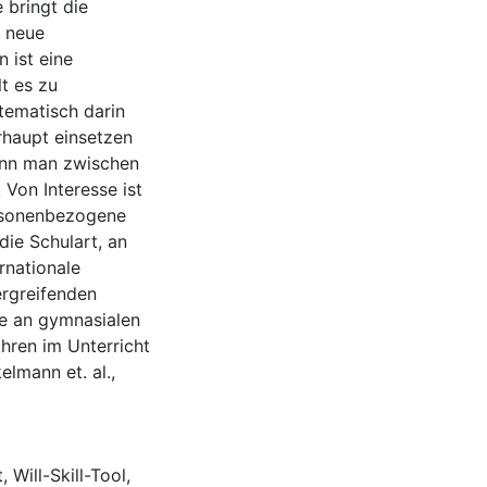
e bringt die
t neue
 ist eine
t es zu
tematisch darin
rhaupt einsetzen
enn man zwischen
. Von Interesse ist
personenbezogene
die Schulart, an
ernationale
ergreifenden
fte an gymnasialen
ahren im Unterricht
lmann et. al.,
t
,
Will-Skill-Tool
,