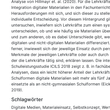
Analyse von Hillmayr et. al. (2020). Für die Lehrkräft
Integration digitaler Materialien in den Fachunterrich
Herausforderungen mit sich, und sich dieser zu stellen
individuelle Entscheidung. Vor diesem Hintergrund gil
untersuchen, inwiefern sich Lehrkräfte zum einen sys
unterscheiden, ob und wie häufig sie Materialien übe
und zum anderen, ob es dabei Unterschiede gibt, w
digitalen und nicht-digitalen Materialien differenziert
ferner, inwieweit sich der jeweilige Einsatz durch 
Merkmale der jeweiligen Lehrkräfte oder auch durch 
der die Lehrkräfte tätig sind, erklären lassen. Die int
Schulleistungsstudie ICILS 2018 zeigt z. B. in fachüb
Analysen, dass ein leicht höherer Anteil der Lehrkrä
Schulformen digitale Materialien seit mehr als fünf J
einsetzte als an nicht-gymnasialen Schulformen (Eicke
2019).
Schlagwörter
Digitale Medien
,
Materialeinsatz
,
Selbstkonzept
,
Wer