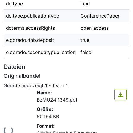
dc.type
Text
dc.type.publicationtype
ConferencePaper
dcterms.accessRights
open access
eldorado.dnb.deposit
true
eldorado.secondarypublication
false
Dateien
Originalbündel
Gerade angezeigt
1 - 1 von 1
Name:
BzMU24_1349.pdf
Größe:
801.94 KB
Format:
Lade...
Adobe Portable Document