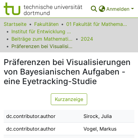
Anmelden
Bereiche & Sammlungen
Startseite
Fakultäten
01 Fakultät für Mathematik
Institut für Entwicklung und Erforschung des Mathematikunterrichts
Das gesamte Repositorium
Beiträge zum Mathematikunterricht
2024
Präferenzen bei Visualisierungen von Bayesianischen Aufgaben - eine Eyetracking-Studie
Statistiken
Präferenzen bei Visualisierungen
FAQ
von Bayesianischen Aufgaben -
Leitlinien
eine Eyetracking-Studie
Zurück zur Startseite
Kurzanzeige
dc.contributor.author
Sirock, Julia
dc.contributor.author
Vogel, Markus