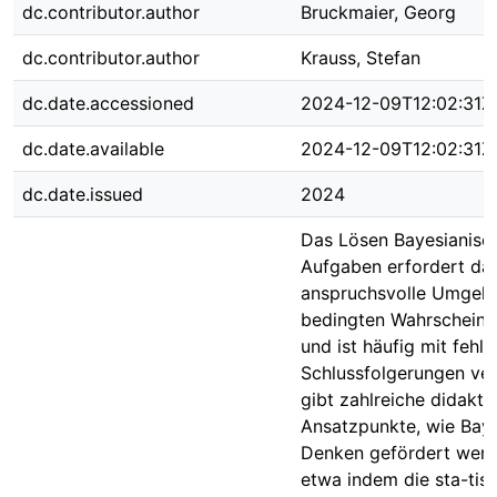
dc.contributor.author
Bruckmaier, Georg
dc.contributor.author
Krauss, Stefan
dc.date.accessioned
2024-12-09T12:02:31Z
dc.date.available
2024-12-09T12:02:31Z
dc.date.issued
2024
Das Lösen Bayesianisc
Aufgaben erfordert da
anspruchsvolle Umgehe
bedingten Wahrscheinli
und ist häufig mit fehle
Schlussfolgerungen ve
gibt zahlreiche didakti
Ansatzpunkte, wie Bay
Denken gefördert werd
etwa indem die sta-tist