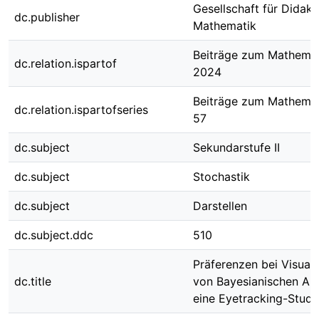
Gesellschaft für Didakt
dc.publisher
Mathematik
Beiträge zum Mathemat
dc.relation.ispartof
2024
Beiträge zum Mathemat
dc.relation.ispartofseries
57
dc.subject
Sekundarstufe II
dc.subject
Stochastik
dc.subject
Darstellen
dc.subject.ddc
510
Präferenzen bei Visuali
dc.title
von Bayesianischen Au
eine Eyetracking-Studi