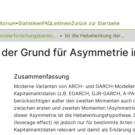
itorium
Statistiken
FAQ
Leitlinien
Zurück zur Startseite
Sonderforschungsbereich (SFB) 475
Ist die Hebelwirkung der Grund für Asymmetrie in ARCH- und GARCH-Modellen?
g der Grund für Asymmetrie
Zusammenfassung
Moderne Varianten von ARCH- und GARCH-Modellen
Kapitalmarktdaten (z.B. EGARCH, GJR-GARCH, A-P
berücksichtigen außer den zweiten Momenten auch 
zwischen ersten und zweiten Momenten (Asymmetrie)
dieser Asymmetrie ist die Hebelwirkungshypothese.
(leverage effect) ist jedoch nur für bestimmte Arten
Kapitalmarktdaten relevant und damit als Erklärung