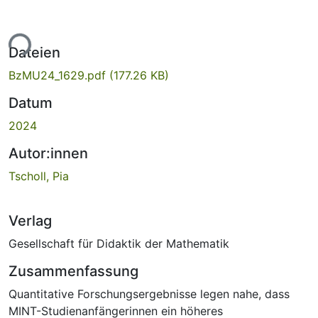
ade...
Dateien
BzMU24_1629.pdf
(177.26 KB)
Datum
2024
Autor:innen
Tscholl, Pia
Verlag
Gesellschaft für Didaktik der Mathematik
Zusammenfassung
Quantitative Forschungsergebnisse legen nahe, dass
MINT-Studienanfängerinnen ein höheres