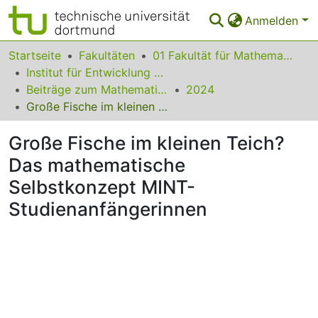
Anmelden
Bereiche & Sammlungen
Startseite
Fakultäten
01 Fakultät für Mathematik
Institut für Entwicklung und Erforschung des Mathematikunterrichts
Das gesamte Repositorium
Beiträge zum Mathematikunterricht
2024
Große Fische im kleinen Teich? Das mathematische Selbstkonzept MINT-Studienanfängerinnen
Statistiken
Große Fische im kleinen Teich?
FAQ
Das mathematische
Leitlinien
Selbstkonzept MINT-
Zurück zur Startseite
Studienanfängerinnen