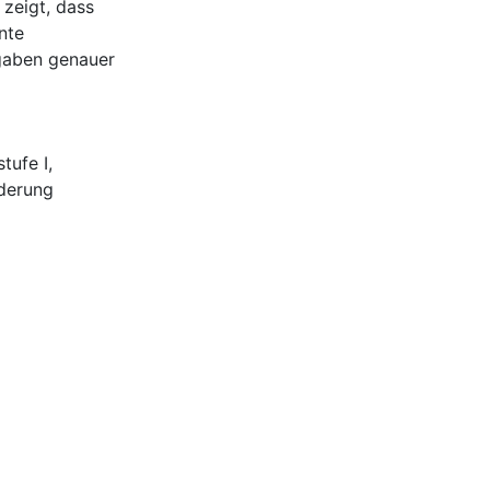
zeigt, dass
nte
gaben genauer
tufe I
,
derung