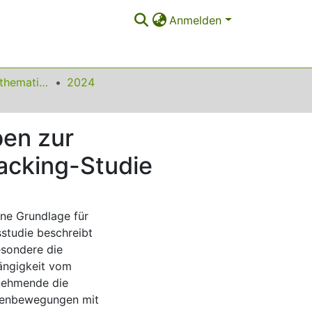
Anmelden
Beiträge zum Mathematikunterricht
2024
ben zur
racking-Studie
ine Grundlage für
sstudie beschreibt
esondere die
ängigkeit vom
lnehmende die
ugenbewegungen mit