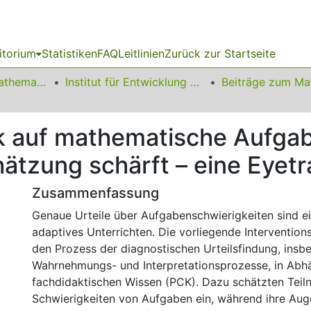
itorium
Statistiken
FAQ
Leitlinien
Zurück zur Startseite
01 Fakultät für Mathematik
Institut für Entwicklung und Erforschung des Mathematikunterrichts
k auf mathematische Aufga
ätzung schärft – eine Eyet
Zusammenfassung
Genaue Urteile über Aufgabenschwierigkeiten sind e
adaptives Unterrichten. Die vorliegende Intervention
den Prozess der diagnostischen Urteilsfindung, insb
Wahrnehmungs- und Interpretationsprozesse, in Abh
fachdidaktischen Wissen (PCK). Dazu schätzten Tei
Schwierigkeiten von Aufgaben ein, während ihre A