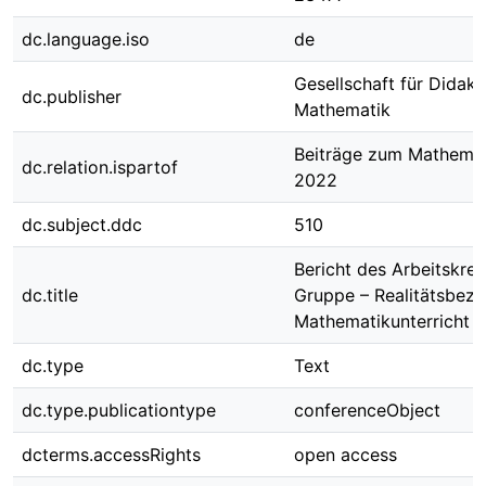
dc.language.iso
de
Gesellschaft für Didakt
dc.publisher
Mathematik
Beiträge zum Mathemat
dc.relation.ispartof
2022
dc.subject.ddc
510
Bericht des Arbeitskre
dc.title
Gruppe – Realitätsbez
Mathematikunterricht
dc.type
Text
dc.type.publicationtype
conferenceObject
dcterms.accessRights
open access