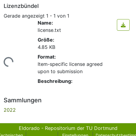
Lizenzbündel
Gerade angezeigt
1 - 1 von 1
Name:
license.txt
Größe:
4.85 KB
Format:
Lade...
Item-specific license agreed
upon to submission
Beschreibung:
Sammlungen
2022
Eldorado - Repositorium der TU Dortmund
Technischen
Einstellungen
Datenschutzbestim