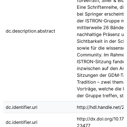
(Greefrath, Siller & Blu
Eine Schriftenreihe, die
bei Springer erscheint,
der ISTRON-Gruppe mi
mittlerweile 26 Bänden
dc.description.abstract
nachhaltige Präsenz un
Sichtbarkeit in der Schu
sowie für die wissensch
Community. Im Rahmen
ISTRON-Sitzung fanden
inzwischen auf den Arb
Sitzungen der GDM-Ta
Tradition – zwei thema
Vorträge, welche die I
der Gruppe treffen, stat
dc.identifier.uri
http://hdl.handle.net/
http://dx.doi.org/10.1
dc.identifier.uri
23477