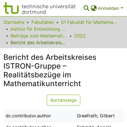
Anmelden
Bereiche & Sammlungen
Startseite
Fakultäten
01 Fakultät für Mathematik
Institut für Entwicklung und Erforschung des Mathematikunterrichts
Das gesamte Repositorium
Beiträge zum Mathematikunterricht
2022
Bericht des Arbeitskreises ISTRON-Gruppe – Realitätsbezüge im Mathematikunterricht
Statistiken
Bericht des Arbeitskreises
FAQ
ISTRON-Gruppe –
Leitlinien
Realitätsbezüge im
Zurück zur Startseite
Mathematikunterricht
Kurzanzeige
dc.contributor.author
Greefrath, Gilbert