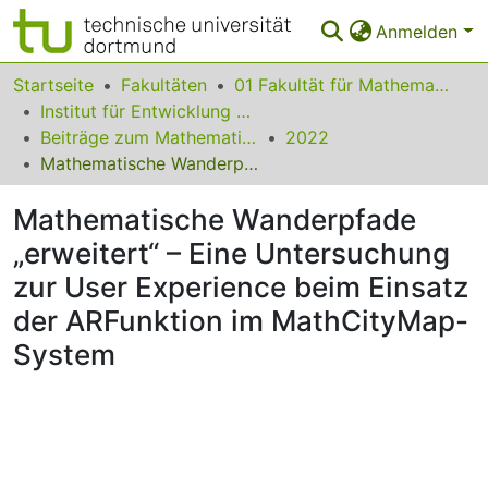
Anmelden
Bereiche & Sammlungen
Startseite
Fakultäten
01 Fakultät für Mathematik
Institut für Entwicklung und Erforschung des Mathematikunterrichts
Das gesamte Repositorium
Beiträge zum Mathematikunterricht
2022
Mathematische Wanderpfade „erweitert“ – Eine Untersuchung zur User Experience beim Einsatz der ARFunktion im MathCityMap-System
Statistiken
Mathematische Wanderpfade
FAQ
„erweitert“ – Eine Untersuchung
Leitlinien
zur User Experience beim Einsatz
Zurück zur Startseite
der ARFunktion im MathCityMap-
System