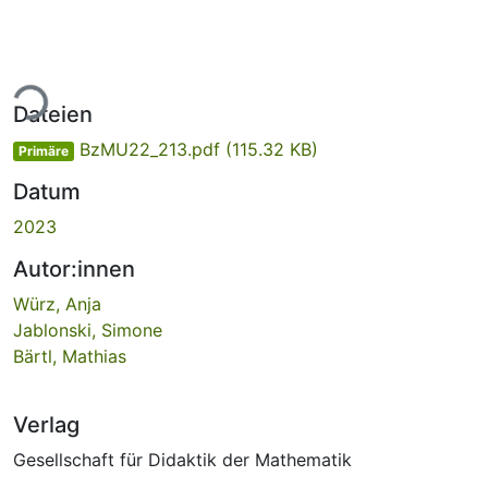
ade...
Dateien
BzMU22_213.pdf
(115.32 KB)
Primäre
Datum
2023
Autor:innen
Würz, Anja
Jablonski, Simone
Bärtl, Mathias
Verlag
Gesellschaft für Didaktik der Mathematik