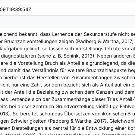
09T19:39:54Z
nreichend bekannt, dass Lernende der Sekundarstufe nicht s
er Bruchzahlvorstellungen zeigen (Padberg & Wartha, 2017;
laufgaben gelingt, so lassen sich Vorstellungsdefizite vor 
diagnostizieren (siehe z. B. Schink, 2013). Neben anderen B
ere die Vorstellung Bruch als Anteil als grundlegend, da d
nd damit das Verständnis für weitere Bruchzahlaspekte beg
h hierbei ist das Herstellen von Zusammenhängen zwischen 
nicht nur eine Zahl, sondern bezieht sich als Anteil auf ein
llt der Anteil die Beziehung zwischen dem Ganzen und dem 
dass Lernende sich der Zusammenhänge dieser Trias Anteil-
its bei dieser zentralen Grundvorstellung vielfältige Fehlvo
2013). So bereitet schon das Übersetzen von ikonischen Br
ngen Schwierigkeiten (Padberg & Wartha, 2017). Gleichwohl 
enen Darstellungen als zentral für die Entwicklung einer ko