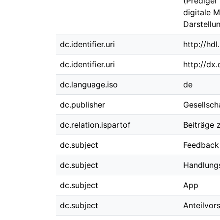
(Prediger
digitale 
Darstellu
dc.identifier.uri
http://hd
dc.identifier.uri
http://dx
dc.language.iso
de
dc.publisher
Gesellsch
dc.relation.ispartof
Beiträge 
dc.subject
Feedback
dc.subject
Handlungs
dc.subject
App
dc.subject
Anteilvors