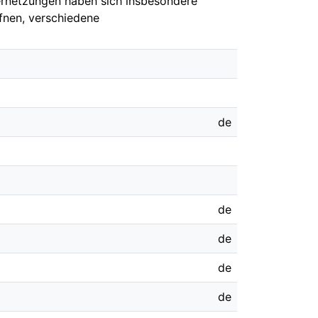
vernetzungen haben sich insbesondere
ffnen, verschiedene
de
de
de
de
de