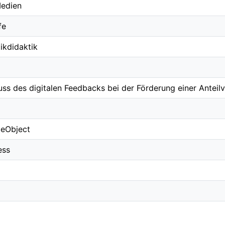
Medien
fe
kdidaktik
uss des digitalen Feedbacks bei der Förderung einer Anteilv
ceObject
ess