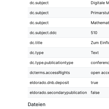
dc.subject
Digitale 
dc.subject
Primarstu
dc.subject
Mathemati
dc.subject.ddc
510
dc.title
Zum Einfl
dc.type
Text
dc.type.publicationtype
conferen
dcterms.accessRights
open acc
eldorado.dnb.deposit
true
eldorado.secondarypublication
false
Dateien