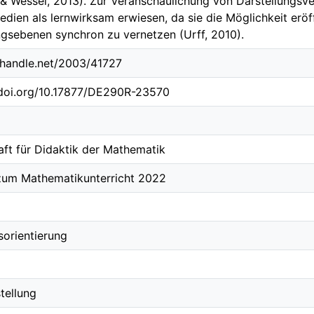
 & Wessel, 2013). Zur Veranschaulichung von Darstellungs
Medien als lernwirksam erwiesen, da sie die Möglichkeit erö
ngsebenen synchron zu vernetzen (Urff, 2010).
l.handle.net/2003/41727
.doi.org/10.17877/DE290R-23570
aft für Didaktik der Mathematik
zum Mathematikunterricht 2022
orientierung
tellung