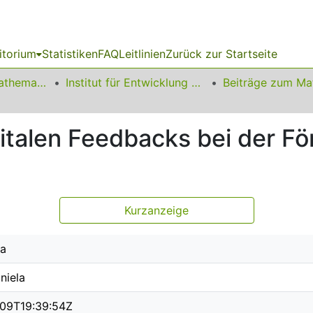
itorium
Statistiken
FAQ
Leitlinien
Zurück zur Startseite
01 Fakultät für Mathematik
Institut für Entwicklung und Erforschung des Mathematikunterrichts
italen Feedbacks bei der Fö
Kurzanzeige
ia
niela
09T19:39:54Z