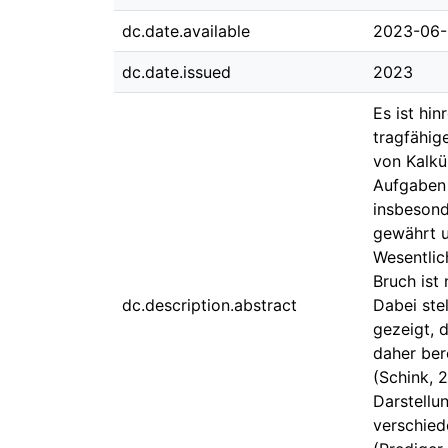
dc.date.available
2023-06-
dc.date.issued
2023
Es ist hi
tragfähig
von Kalkü
Aufgaben 
insbesond
gewährt u
Wesentlic
Bruch ist 
dc.description.abstract
Dabei ste
gezeigt, 
daher bere
(Schink, 
Darstellu
verschied