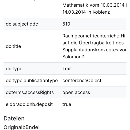
Mathematik vom 10.03.2014 bi
14.03.2014 in Koblenz
dc.subject.ddc
510
Raumgeometrieunterricht: Hin
auf die Übertragbarkeit des
dc.title
Supplantationskonzeptes von
Salomon?
dc.type
Text
dc.type.publicationtype
conferenceObject
dcterms.accessRights
open access
eldorado.dnb.deposit
true
Dateien
Originalbündel