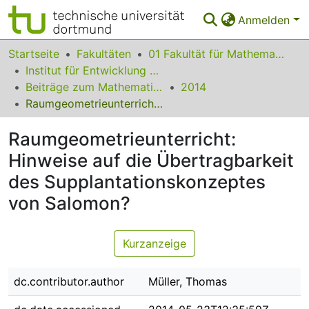
Anmelden
Bereiche & Sammlungen
Startseite
Fakultäten
01 Fakultät für Mathematik
Institut für Entwicklung und Erforschung des Mathematikunterrichts
Das gesamte Repositorium
Beiträge zum Mathematikunterricht
2014
Raumgeometrieunterricht: Hinweise auf die Übertragbarkeit des Supplantationskonzeptes von Salomon?
Statistiken
Raumgeometrieunterricht:
FAQ
Hinweise auf die Übertragbarkeit
Leitlinien
des Supplantationskonzeptes
Zurück zur Startseite
von Salomon?
Kurzanzeige
dc.contributor.author
Müller, Thomas