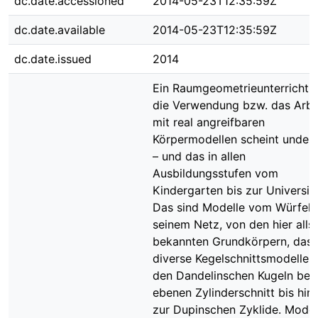
dc.date.accessioned
2014-05-23T12:35:59Z
dc.date.available
2014-05-23T12:35:59Z
dc.date.issued
2014
Ein Raumgeometrieunterricht 
die Verwendung bzw. das Arbe
mit real angreifbaren
Körpermodellen scheint unden
– und das in allen
Ausbildungsstufen vom
Kindergarten bis zur Universitä
Das sind Modelle vom Würfel,
seinem Netz, von den hier allse
bekannten Grundkörpern, das 
diverse Kegelschnittsmodelle,
den Dandelinschen Kugeln bei
ebenen Zylinderschnitt bis hin
zur Dupinschen Zyklide. Model