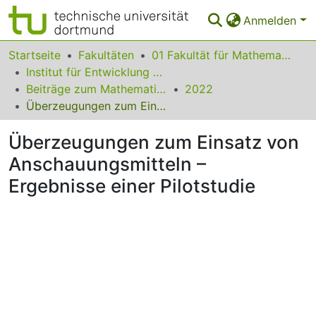
Anmelden
Bereiche & Sammlungen
Startseite
Fakultäten
01 Fakultät für Mathematik
Institut für Entwicklung und Erforschung des Mathematikunterrichts
Das gesamte Repositorium
Beiträge zum Mathematikunterricht
2022
Überzeugungen zum Einsatz von Anschauungsmitteln – Ergebnisse einer Pilotstudie
Statistiken
Überzeugungen zum Einsatz von
FAQ
Anschauungsmitteln –
Leitlinien
Ergebnisse einer Pilotstudie
Zurück zur Startseite