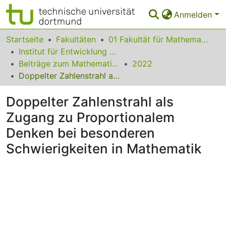
Anmelden
Bereiche & Sammlungen
Startseite
Fakultäten
01 Fakultät für Mathematik
Institut für Entwicklung und Erforschung des Mathematikunterrichts
Das gesamte Repositorium
Beiträge zum Mathematikunterricht
2022
Doppelter Zahlenstrahl als Zugang zu Proportionalem Denken bei besonderen Schwierigkeiten in Mathematik
Statistiken
Doppelter Zahlenstrahl als
FAQ
Zugang zu Proportionalem
Leitlinien
Denken bei besonderen
Zurück zur Startseite
Schwierigkeiten in Mathematik