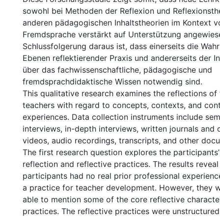
sowohl bei Methoden der Reflexion und Reflexionsthe
anderen pädagogischen Inhaltstheorien im Kontext vo
Fremdsprache verstärkt auf Unterstützung angewiese
Schlussfolgerung daraus ist, dass einerseits die Wa
Ebenen reflektierender Praxis und andererseits der In
über das fachwissenschaftliche, pädagogische und
fremdsprachdidaktische Wissen notwendig sind.
This qualitative research examines the reflections of
teachers with regard to concepts, contexts, and cont
experiences. Data collection instruments include sem
interviews, in-depth interviews, written journals and 
videos, audio recordings, transcripts, and other doc
The first research question explores the participants
reflection and reflective practices. The results reveal
participants had no real prior professional experienc
a practice for teacher development. However, they we
able to mention some of the core reflective characteri
practices. The reflective practices were unstructure