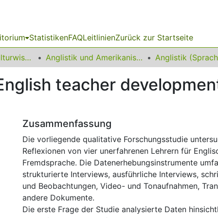
itorium
Statistiken
FAQ
Leitlinien
Zurück zur Startseite
15 Fakultät für Kulturwissenschaften
Anglistik und Amerikanistik
 English teacher development
Zusammenfassung
Die vorliegende qualitative Forschungsstudie untersu
Reflexionen von vier unerfahrenen Lehrern für Englis
Fremdsprache. Die Datenerhebungsinstrumente umfa
strukturierte Interviews, ausführliche Interviews, sch
und Beobachtungen, Video- und Tonaufnahmen, Tran
andere Dokumente.
Die erste Frage der Studie analysierte Daten hinsich