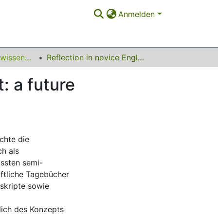
Anmelden
Anglistik (Sprachwissenschaft)
Reflection in novice English teacher development: a future perspective
: a future
chte die
ch als
ssten semi-
riftliche Tagebücher
skripte sowie
tlich des Konzepts