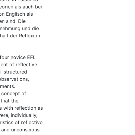
orien als auch bei
n Englisch als
n sind. Die
hrnehmung und die
halt der Reflexion
 four novice EFL
ent of reflective
i-structured
observations,
uments.
’ concept of
 that the
e with reflection as
re, individually,
stics of reflective
d and unconscious.