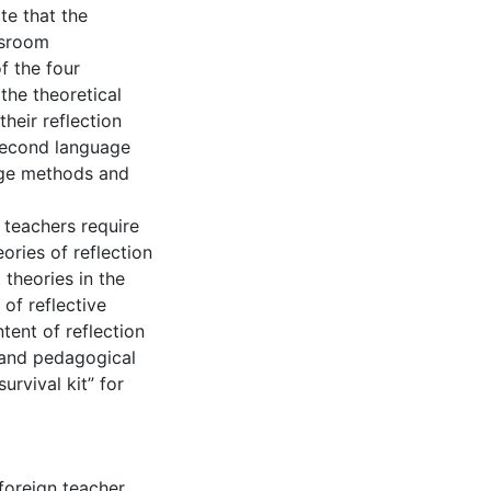
te that the
assroom
f the four
the theoretical
heir reflection
 second language
age methods and
 teachers require
ories of reflection
 theories in the
 of reflective
ntent of reflection
 and pedagogical
rvival kit” for
 foreign teacher