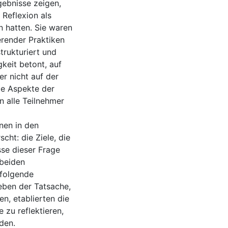
gebnisse zeigen,
 Reflexion als
n hatten. Sie waren
erender Praktiken
trukturiert und
keit betont, auf
r nicht auf der
ige Aspekte der
n alle Teilnehmer
nen in den
cht: die Ziele, die
sse dieser Frage
 beiden
 folgende
Neben der Tatsache,
en, etablierten die
zu reflektieren,
den.