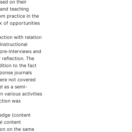
ased on their
 and teaching
om practice in the
ck of opportunities
ction with relation
instructional
 pre-interviews and
 reflection. The
ition to the fact
sponse journals
were not covered
ed as a semi-
 various activities
ection was
ledge (content
l content
ion on the same