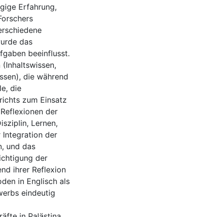
gige Erfahrung,
Forschers
verschiedene
wurde das
fgaben beeinflusst.
 (Inhaltswissen,
ssen), die während
e, die
richts zum Einsatz
 Reflexionen der
sziplin, Lernen,
 Integration der
n, und das
ichtigung der
nd ihrer Reflexion
en in Englisch als
erbs eindeutig
äfte in Palästina