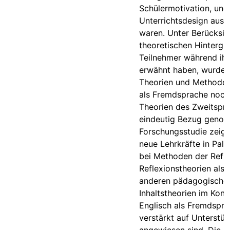
Schülermotivation, und
Unterrichtsdesign ausg
waren. Unter Berücksic
theoretischen Hintergrü
Teilnehmer während ihr
erwähnt haben, wurde 
Theorien und Methoden
als Fremdsprache noch
Theorien des Zweitspr
eindeutig Bezug geno
Forschungsstudie zeigt
neue Lehrkräfte in Palä
bei Methoden der Refl
Reflexionstheorien als 
anderen pädagogische
Inhaltstheorien im Kont
Englisch als Fremdspr
verstärkt auf Unterstü