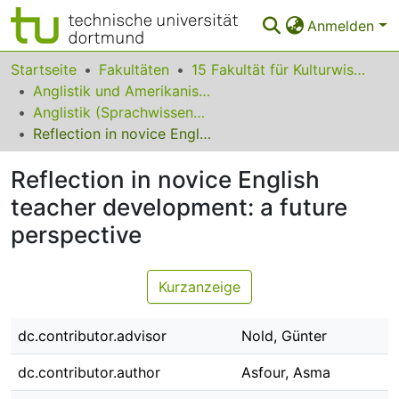
Anmelden
Bereiche & Sammlungen
Startseite
Fakultäten
15 Fakultät für Kulturwissenschaften
Anglistik und Amerikanistik
Das gesamte Repositorium
Anglistik (Sprachwissenschaft)
Reflection in novice English teacher development: a future perspective
Statistiken
Reflection in novice English
FAQ
teacher development: a future
Leitlinien
perspective
Zurück zur Startseite
Kurzanzeige
dc.contributor.advisor
Nold, Günter
dc.contributor.author
Asfour, Asma