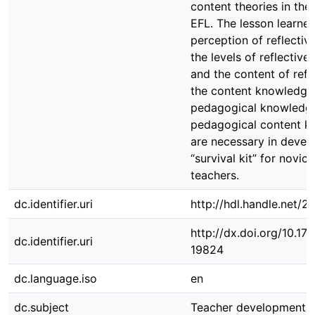
content theories in the
EFL. The lesson learned
perception of reflective
the levels of reflective 
and the content of refl
the content knowledge
pedagogical knowledge
pedagogical content k
are necessary in devel
“survival kit” for novic
teachers.
dc.identifier.uri
http://hdl.handle.net/
http://dx.doi.org/10.1
dc.identifier.uri
19824
dc.language.iso
en
dc.subject
Teacher development