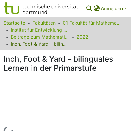
Anmelden
Bereiche & Sammlungen
Startseite
Fakultäten
01 Fakultät für Mathematik
Institut für Entwicklung und Erforschung des Mathematikunterrichts
Das gesamte Repositorium
Beiträge zum Mathematikunterricht
2022
Inch, Foot & Yard – bilinguales Lernen in der Primarstufe
Statistiken
Inch, Foot & Yard – bilinguales
FAQ
Lernen in der Primarstufe
Leitlinien
Zurück zur Startseite
Lade...