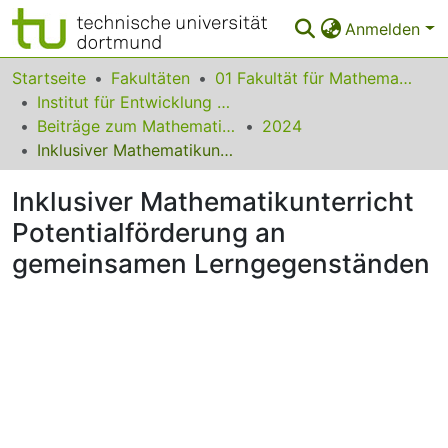
Anmelden
Bereiche & Sammlungen
Startseite
Fakultäten
01 Fakultät für Mathematik
Institut für Entwicklung und Erforschung des Mathematikunterrichts
Das gesamte Repositorium
Beiträge zum Mathematikunterricht
2024
Inklusiver Mathematikunterricht Potentialförderung an gemeinsamen Lerngegenständen
Statistiken
Inklusiver Mathematikunterricht
FAQ
Potentialförderung an
Leitlinien
gemeinsamen Lerngegenständen
Zurück zur Startseite