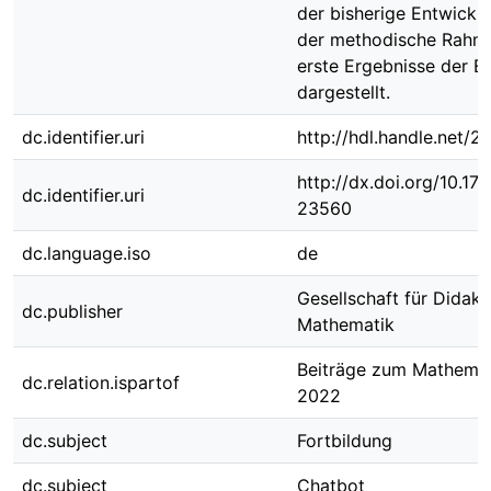
der bisherige Entwickl
der methodische Rahm
erste Ergebnisse der E
dargestellt.
dc.identifier.uri
http://hdl.handle.net/2
http://dx.doi.org/10.1
dc.identifier.uri
23560
dc.language.iso
de
Gesellschaft für Didakt
dc.publisher
Mathematik
Beiträge zum Mathemat
dc.relation.ispartof
2022
dc.subject
Fortbildung
dc.subject
Chatbot