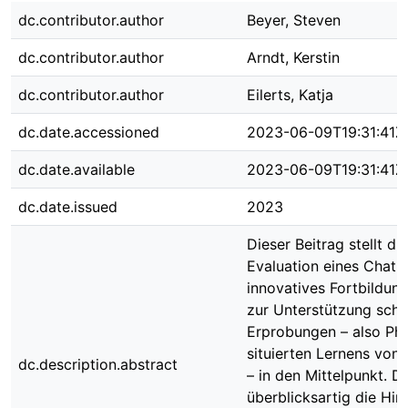
dc.contributor.author
Beyer, Steven
dc.contributor.author
Arndt, Kerstin
dc.contributor.author
Eilerts, Katja
dc.date.accessioned
2023-06-09T19:31:41Z
dc.date.available
2023-06-09T19:31:41Z
dc.date.issued
2023
Dieser Beitrag stellt die
Evaluation eines Chatb
innovatives Fortbildun
zur Unterstützung schu
Erprobungen – also Ph
situierten Lernens von 
dc.description.abstract
– in den Mittelpunkt. 
überblicksartig die Hin