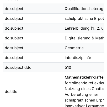
dc.subject
Qualifikationsheterogen
dc.subject
schulpraktische Erpob
dc.subject
Lehrerbildung (1., 2. un
dc.subject
Digitalisierung & Math
dc.subject
Geometrie
dc.subject
interdisziplinär
dc.subject.ddc
510
Mathematiklehrkräfte u
fortbildende reflektiere
Nutzung eines Chatbot
dc.title
Vorbereitung einer
schulpraktischen Erpr
innovativer Lernumge