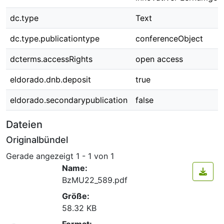
dc.type
Text
dc.type.publicationtype
conferenceObject
dcterms.accessRights
open access
eldorado.dnb.deposit
true
eldorado.secondarypublication
false
Dateien
Originalbündel
Gerade angezeigt
1 - 1 von 1
Name:
BzMU22_589.pdf
Größe:
58.32 KB
Format: