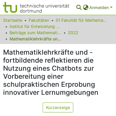
Anmelden
Bereiche & Sammlungen
Startseite
Fakultäten
01 Fakultät für Mathematik
Institut für Entwicklung und Erforschung des Mathematikunterrichts
Das gesamte Repositorium
Beiträge zum Mathematikunterricht
2022
Mathematiklehrkräfte und -fortbildende reflektieren die Nutzung eines Chatbots zur Vorbereitung einer schulpraktischen Erprobung innovativer Lernumgebungen
Statistiken
Mathematiklehrkräfte und -
FAQ
fortbildende reflektieren die
Leitlinien
Nutzung eines Chatbots zur
Zurück zur Startseite
Vorbereitung einer
schulpraktischen Erprobung
innovativer Lernumgebungen
Kurzanzeige