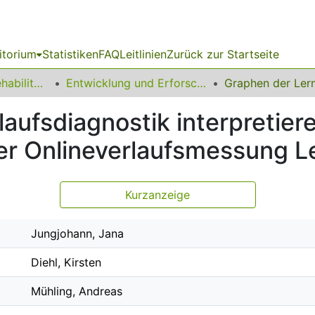
itorium
Statistiken
FAQ
Leitlinien
Zurück zur Startseite
13 Fakultät für Rehabilitationswissenschaften
Entwicklung und Erforschung inklusiver Bildungsprozesse
laufsdiagnostik interpretie
er Onlineverlaufsmessung L
Kurzanzeige
Jungjohann, Jana
Diehl, Kirsten
Mühling, Andreas