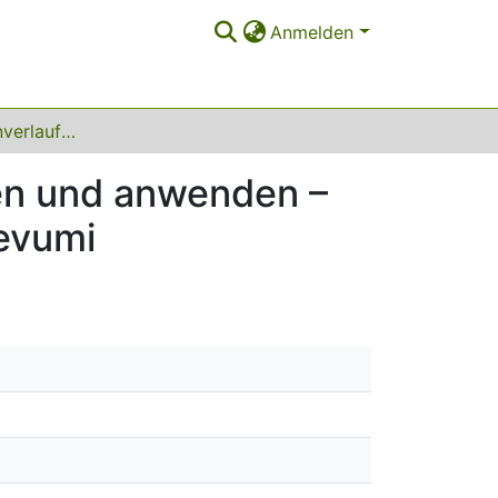
Anmelden
Graphen der Lernverlaufsdiagnostik interpretieren und anwenden – Leseförderung mit der Onlineverlaufsmessung Levumi
ren und anwenden –
evumi