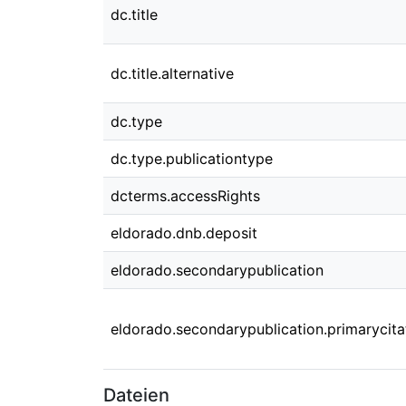
dc.title
dc.title.alternative
dc.type
dc.type.publicationtype
dcterms.accessRights
eldorado.dnb.deposit
eldorado.secondarypublication
eldorado.secondarypublication.primarycita
Dateien