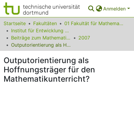
Anmelden
Bereiche & Sammlungen
Startseite
Fakultäten
01 Fakultät für Mathematik
Institut für Entwicklung und Erforschung des Mathematikunterrichts
Das gesamte Repositorium
Beiträge zum Mathematikunterricht
2007
Outputorientierung als Hoffnungsträger für den Mathematikunterricht?
Statistiken
Outputorientierung als
FAQ
Hoffnungsträger für den
Leitlinien
Mathematikunterricht?
Zurück zur Startseite