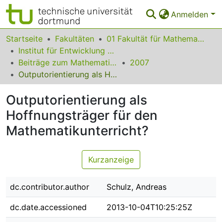
Anmelden
Bereiche & Sammlungen
Startseite
Fakultäten
01 Fakultät für Mathematik
Institut für Entwicklung und Erforschung des Mathematikunterrichts
Das gesamte Repositorium
Beiträge zum Mathematikunterricht
2007
Outputorientierung als Hoffnungsträger für den Mathematikunterricht?
Statistiken
Outputorientierung als
FAQ
Hoffnungsträger für den
Leitlinien
Mathematikunterricht?
Zurück zur Startseite
Kurzanzeige
dc.contributor.author
Schulz, Andreas
dc.date.accessioned
2013-10-04T10:25:25Z