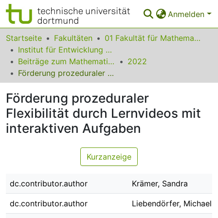
Anmelden
Bereiche & Sammlungen
Startseite
Fakultäten
01 Fakultät für Mathematik
Institut für Entwicklung und Erforschung des Mathematikunterrichts
Das gesamte Repositorium
Beiträge zum Mathematikunterricht
2022
Förderung prozeduraler Flexibilität durch Lernvideos mit interaktiven Aufgaben
Statistiken
Förderung prozeduraler
FAQ
Flexibilität durch Lernvideos mit
Leitlinien
interaktiven Aufgaben
Zurück zur Startseite
Kurzanzeige
dc.contributor.author
Krämer, Sandra
dc.contributor.author
Liebendörfer, Michael