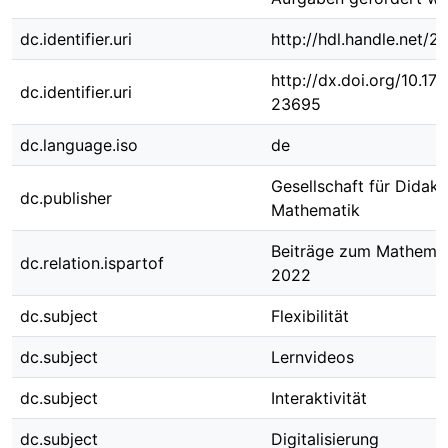
dc.identifier.uri
http://hdl.handle.net/
http://dx.doi.org/10.1
dc.identifier.uri
23695
dc.language.iso
de
Gesellschaft für Didakt
dc.publisher
Mathematik
Beiträge zum Mathemat
dc.relation.ispartof
2022
dc.subject
Flexibilität
dc.subject
Lernvideos
dc.subject
Interaktivität
dc.subject
Digitalisierung