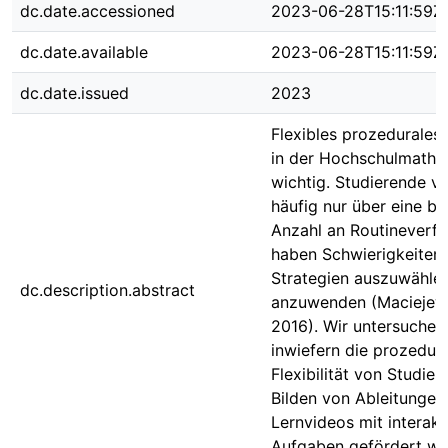
dc.date.accessioned
2023-06-28T15:11:59Z
dc.date.available
2023-06-28T15:11:59Z
dc.date.issued
2023
Flexibles prozedurales 
in der Hochschulmathe
wichtig. Studierende v
häufig nur über eine b
Anzahl an Routineverf
haben Schwierigkeiten,
Strategien auszuwähle
dc.description.abstract
anzuwenden (Maciejews
2016). Wir untersuchen
inwiefern die prozedur
Flexibilität von Studie
Bilden von Ableitungen
Lernvideos mit interakt
Aufgaben gefördert we