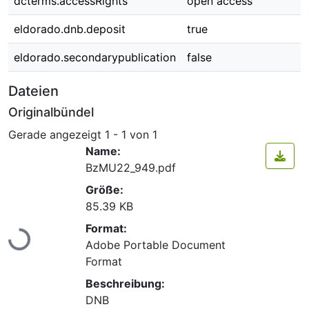
dcterms.accessRights
open access
eldorado.dnb.deposit
true
eldorado.secondarypublication
false
Dateien
Originalbündel
Gerade angezeigt
1 - 1 von 1
Name:
BzMU22_949.pdf
Größe:
85.39 KB
Lade...
Format:
Adobe Portable Document
Format
Beschreibung:
DNB