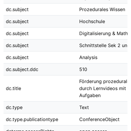
dc.subject
Prozedurales Wissen
dc.subject
Hochschule
dc.subject
Digitalisierung & Math
dc.subject
Schnittstelle Sek 2 un
dc.subject
Analysis
dc.subject.ddc
510
Förderung prozeduraler 
dc.title
durch Lernvideos mit i
Aufgaben
dc.type
Text
dc.type.publicationtype
ConferenceObject