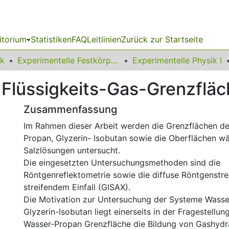
itorium
Statistiken
FAQ
Leitlinien
Zurück zur Startseite
ik
Experimentelle Festkörperphysik
Experimentelle Physik I
Flüssigkeits-Gas-Grenzflä
Zusammenfassung
Im Rahmen dieser Arbeit werden die Grenzflächen d
Propan, Glyzerin- Isobutan sowie die Oberflächen wä
Salzlösungen untersucht.
Die eingesetzten Untersuchungsmethoden sind die
Röntgenreflektometrie sowie die diffuse Röntgenstr
streifendem Einfall (GISAX).
Die Motivation zur Untersuchung der Systeme Wass
Glyzerin-Isobutan liegt einerseits in der Fragestellun
Wasser-Propan Grenzfläche die Bildung von Gashydr