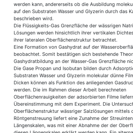
werden kann, andererseits ob die Ausbildung moleku
auf den Substraten Wasser und Glyzerin durch das Ka
beschrieben wird.
Die Flüssigkeits-Gas Grenzfläche der wässrigen Nat
Lösungen werden hinsichtlich ihrer vertikalen Dichtes
ihrer lateralen Oberflächenstruktur betrachtet.
Eine Formation von Gashydrat auf der Wasseroberflä
beobachtet. Somit bestätigen sich bestehende Theor
Gashydratbildung an der Wasser-Gas Grenzfläche nic
Die Gase Propan und Isobutan bilden durch Adsorpti
Substraten Wasser und Glyzerin molekular dünne Fil
Dicken können als Funktion des anliegenden Gasdruck
werden. Die im Rahmen dieser Arbeit berechneten
Oberflächenrauigkeiten der adsorbierten Filme liefer
Übereinstimmung mit dem Experiment. Die Untersuch
Oberflächenstruktur wässriger Salzlösungen mittels d
Röntgenstreuung liefert eine Zunahme der Streuintens
Längenskalen, was mit einer Abnahme der der Oberf
diesen Längenskalen erklärt werden kann. Ein alterna