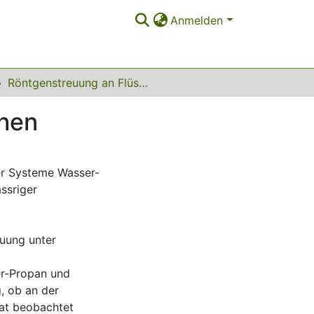
Anmelden
Röntgenstreuung an Flüssigkeits-Gas-Grenzflächen
chen
er Systeme Wasser-
ssriger
euung unter
er-Propan und
g, ob an der
at beobachtet