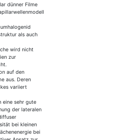
lar dünner Filme
pillarwellenmodell
riumhalogenid
truktur als auch
che wird nicht
ien zur
ht.
on auf den
me aus. Deren
es variiert
n eine sehr gute
ung der lateralen
iffuser
ität bei kleinen
lächenenergie bei
tiver Ansatz zur