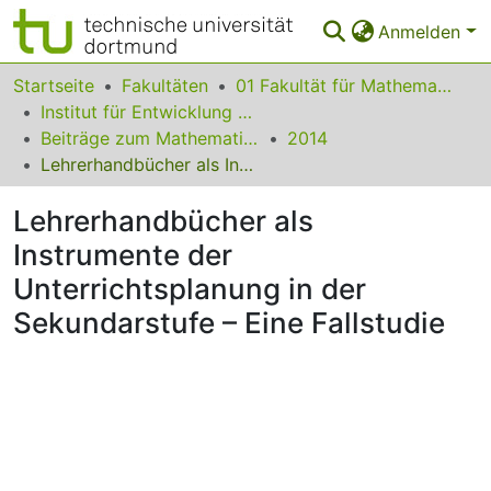
Anmelden
Bereiche & Sammlungen
Startseite
Fakultäten
01 Fakultät für Mathematik
Institut für Entwicklung und Erforschung des Mathematikunterrichts
Das gesamte Repositorium
Beiträge zum Mathematikunterricht
2014
Lehrerhandbücher als Instrumente der Unterrichtsplanung in der Sekundarstufe – Eine Fallstudie
Statistiken
Lehrerhandbücher als
FAQ
Instrumente der
Leitlinien
Unterrichtsplanung in der
Zurück zur Startseite
Sekundarstufe – Eine Fallstudie