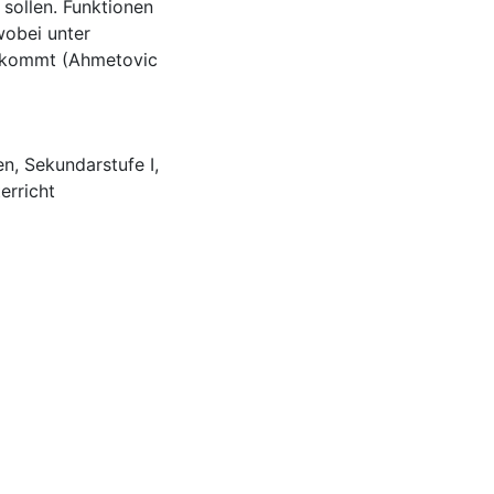
sollen. Funktionen
wobei unter
z kommt (Ahmetovic
en
,
Sekundarstufe I
,
erricht