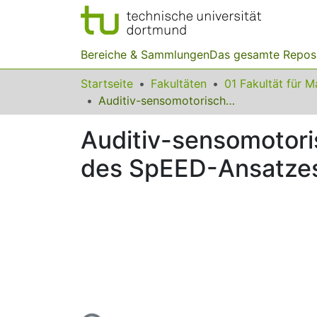
Bereiche & Sammlungen
Das gesamte Repos
Startseite
Fakultäten
Auditiv-sensomotorische Zugänge zu Funktionen: Eine Anwendung des SpEED-Ansatzes für blinde Lernende
Auditiv-sensomotor
des SpEED-Ansatzes 