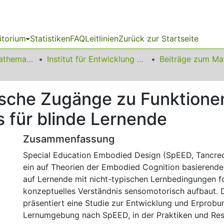
itorium
Statistiken
FAQ
Leitlinien
Zurück zur Startseite
01 Fakultät für Mathematik
Institut für Entwicklung und Erforschung des Mathematikunterrichts
ische Zugänge zu Funktione
für blinde Lernende
Zusammenfassung
Special Education Embodied Design (SpEED, Tancredi 
ein auf Theorien der Embodied Cognition basierende
auf Lernende mit nicht-typischen Lernbedingungen f
konzeptuelles Verständnis sensomotorisch aufbaut. D
präsentiert eine Studie zur Entwicklung und Erprobu
Lernumgebung nach SpEED, in der Praktiken und Res