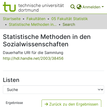
Anmelden
Bereiche & Sammlungen
Startseite
Fakultäten
05 Fakultät Statistik
Statistische Methoden in den Sozialwissenschaften
Search
Das gesamte Repositorium
Statistische Methoden in den
Statistiken
Sozialwissenschaften
FAQ
Dauerhafte URI für die Sammlung
Leitlinien
http://hdl.handle.net/2003/38456
Zurück zur Startseite
Listen
Ergebnisse
Zurück zu den Ergebnissen