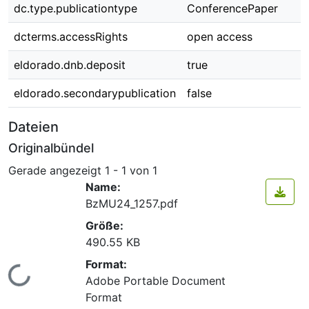
dc.type.publicationtype
ConferencePaper
dcterms.accessRights
open access
eldorado.dnb.deposit
true
eldorado.secondarypublication
false
Dateien
Originalbündel
Gerade angezeigt
1 - 1 von 1
Name:
BzMU24_1257.pdf
Größe:
490.55 KB
Format:
Lade...
Adobe Portable Document
Format