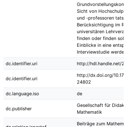
Grundvorstellungskonz
Sicht von Hochschulpr
und -professoren tatsä
Berücksichtigung im R
universitären Lehrvera
finden oder finden sollt
Einblicke in eine ents
Interviewstudie werden 
dc.identifier.uri
http://hdl.handle.net/
http://dx.doi.org/10.1
dc.identifier.uri
24802
dc.language.iso
de
Gesellschaft für Didakt
dc.publisher
Mathematik
Beiträge zum Mathemat