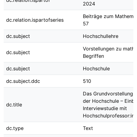
dc.relation.ispartof
2024
Beiträge zum Mathemat
dc.relation.ispartofseries
57
dc.subject
Hochschullehre
Vorstellungen zu math
dc.subject
Begriffen
dc.subject
Hochschule
dc.subject.ddc
510
Das Grundvorstellungs
der Hochschule – Einbli
dc.title
Interviewstudie mit
Hochschulprofessor:in
dc.type
Text