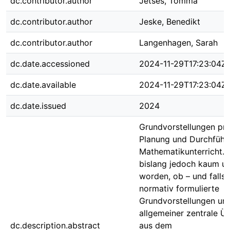
dc.contributor.author
Jetses, Tomma
dc.contributor.author
Jeske, Benedikt
dc.contributor.author
Langenhagen, Sarah
dc.date.accessioned
2024-11-29T17:23:04Z
dc.date.available
2024-11-29T17:23:04Z
dc.date.issued
2024
Grundvorstellungen pr
Planung und Durchführ
Mathematikunterricht. E
bislang jedoch kaum un
worden, ob – und falls j
normativ formulierte
Grundvorstellungen un
allgemeiner zentrale Ü
dc.description.abstract
aus dem