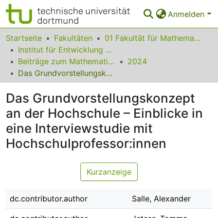
Anmelden
Bereiche & Sammlungen
Startseite
Fakultäten
01 Fakultät für Mathematik
Institut für Entwicklung und Erforschung des Mathematikunterrichts
Das gesamte Repositorium
Beiträge zum Mathematikunterricht
2024
Das Grundvorstellungskonzept an der Hochschule – Einblicke in eine Interviewstudie mit Hochschulprofessor:innen
Statistiken
Das Grundvorstellungskonzept
FAQ
an der Hochschule – Einblicke in
Leitlinien
eine Interviewstudie mit
Zurück zur Startseite
Hochschulprofessor:innen
Kurzanzeige
dc.contributor.author
Salle, Alexander