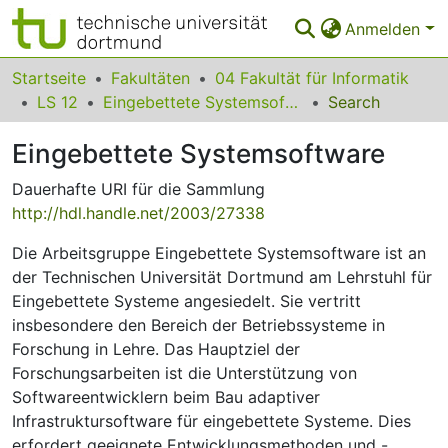
Anmelden
Bereiche & Sammlungen
Startseite
Fakultäten
04 Fakultät für Informatik
LS 12
Eingebettete Systemsoftware
Search
Das gesamte Repositorium
Eingebettete Systemsoftware
Statistiken
Dauerhafte URI für die Sammlung
FAQ
http://hdl.handle.net/2003/27338
Leitlinien
Die Arbeitsgruppe Eingebettete Systemsoftware ist an
der Technischen Universität Dortmund am Lehrstuhl für
Zurück zur Startseite
Eingebettete Systeme angesiedelt. Sie vertritt
insbesondere den Bereich der Betriebssysteme in
Forschung in Lehre. Das Hauptziel der
Forschungsarbeiten ist die Unterstützung von
Softwareentwicklern beim Bau adaptiver
Infrastruktursoftware für eingebettete Systeme. Dies
erfordert geeignete Entwicklungsmethoden und -