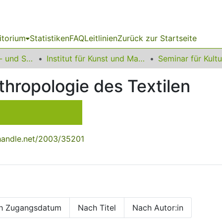
itorium
Statistiken
FAQ
Leitlinien
Zurück zur Startseite
16 Fakultät Kunst- und Sportwissenschaften
Institut für Kunst und Materielle Kultur
thropologie des Textilen
.handle.net/2003/35201
h Zugangsdatum
Nach Titel
Nach Autor:in